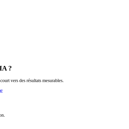
'IA ?
s court vers des résultats mesurables.
me
on.