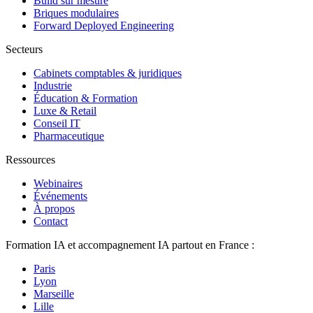
Build sur mesure
Briques modulaires
Forward Deployed Engineering
Secteurs
Cabinets comptables & juridiques
Industrie
Éducation & Formation
Luxe & Retail
Conseil IT
Pharmaceutique
Ressources
Webinaires
Événements
À propos
Contact
Formation IA et accompagnement IA partout en France :
Paris
Lyon
Marseille
Lille